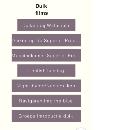
Duik
films
Duiken bij Watamula
Duiken op de Superior Producer
Machinekamer Superior Producer
Lionfish hunting
Night diving/Nachtduiken
Navigeren into the blue
Groeps introductie duik