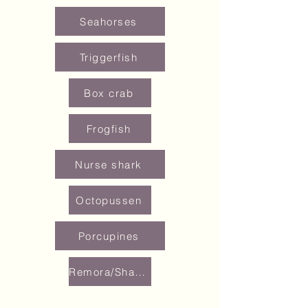
Seahorses
Triggerfish
Box crab
Frogfish
Nurse shark
Octopussen
Porcupines
Remora/Sharksucker