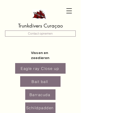
Trunkdivers Curaçao
Contact opnemen
Vissen en
zeedieren
Eagle ray Close up
Bait ball
Barracuda
Schildpadden