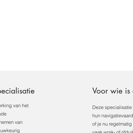
ecialisatie
Voor wie is 
rking van het
Deze specialisatie 
nde
hun navigatievaard
t nemen van
of je nu regelmati
auwkeurig
vaak wrak- of rifd