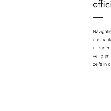
effi
Navigatie
onafhanke
uitdagen
veilig en
zelfs in