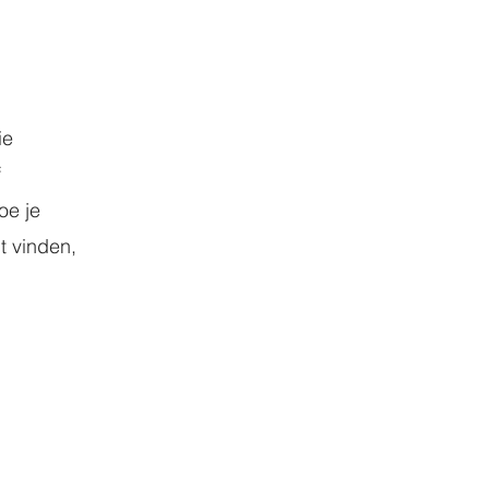
ie
f
oe je
nt vinden,