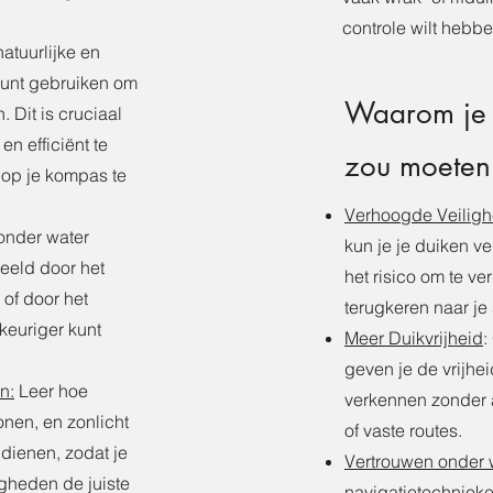
controle wilt hebbe
atuurlijke en
kunt gebruiken om
Waarom je d
. Dit is cruciaal
n efficiënt te
zou moeten
 op je kompas te
Verhoogde Veiligh
onder water
kun je je duiken ve
eeld door het
het risico om te ve
 of door het
terugkeren naar je 
keuriger kunt
Meer Duikvrijheid
:
geven je de vrijhe
n:
Leer hoe
verkennen zonder a
nen, en zonlicht
of vaste routes.
 dienen, zodat je
Vertrouwen onder 
igheden de juiste
navigatietechnieken