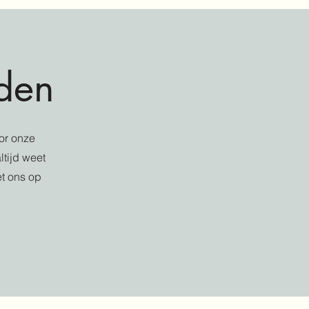
den
oor onze
ltijd weet
et ons op