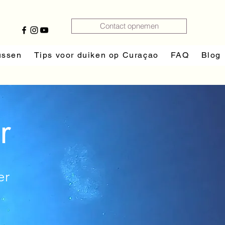
Contact opnemen
ussen
Tips voor duiken op Curaçao
FAQ
Blog
r
er