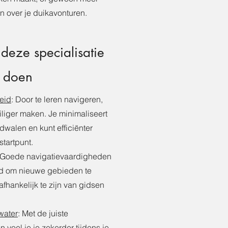
n over je duikavonturen.
eze specialisatie
 doen
eid
: Door te leren navigeren,
iliger maken. Je minimaliseert
rdwalen en kunt efficiënter
startpunt.
 Goede navigatievaardigheden
id om nieuwe gebieden te
fhankelijk te zijn van gidsen
water
: Met de juiste
 voel je je zekerder tijdens je