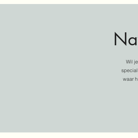
Nav
Wil j
special
waar h