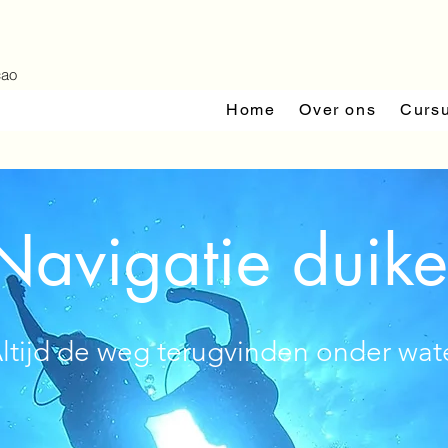
çao
Home
Over ons
Curs
Navigatie duike
ltijd de weg terugvinden onder wat