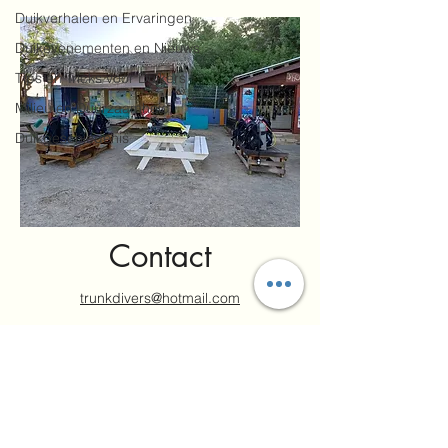
Duikverhalen en Ervaringen
Duikevenementen en Nieuws
Tips en Tricks voor Duikers
Milieu en Duurzaamheid
Duikgeschiedenis
Contact
trunkdivers@hotmail.com
Tel/Whatsapp :
+59995270254
Kokomo beach