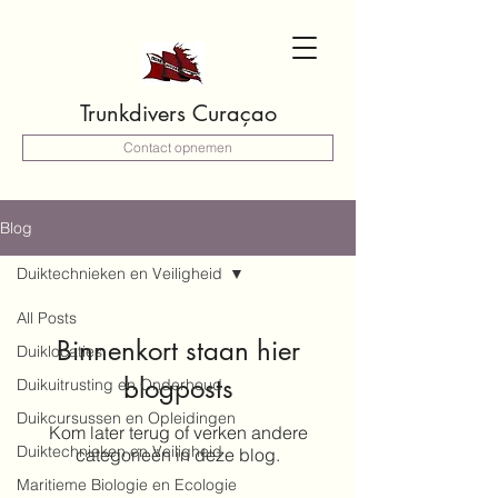
Trunkdivers Curaçao
Contact opnemen
Blog
Duiktechnieken en Veiligheid
All Posts
Binnenkort staan hier
Duiklocaties
blogposts
Duikuitrusting en Onderhoud
Duikcursussen en Opleidingen
Kom later terug of verken andere
Duiktechnieken en Veiligheid
categorieën in deze blog.
Maritieme Biologie en Ecologie