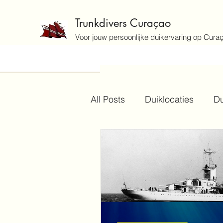
Trunkdivers Curaçao
Voor jouw persoonlijke duikervaring op Cura
All Posts
Duiklocaties
Du
Duiktechnieken en Veilighei
Duikevenementen en Nieuw
Duikgeschiedenis