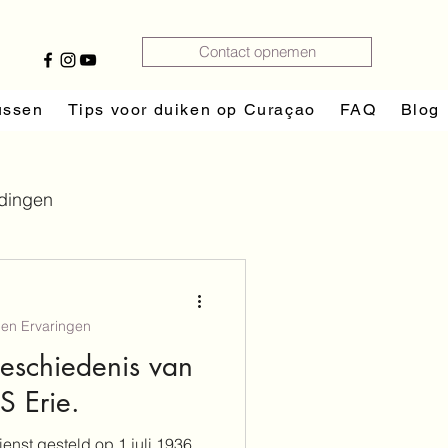
Contact opnemen
ussen
Tips voor duiken op Curaçao
FAQ
Blog
dingen
en Ervaringen
 en Ervaringen
amheid
eschiedenis van
S Erie.
ienst gesteld op 1 juli 1936,